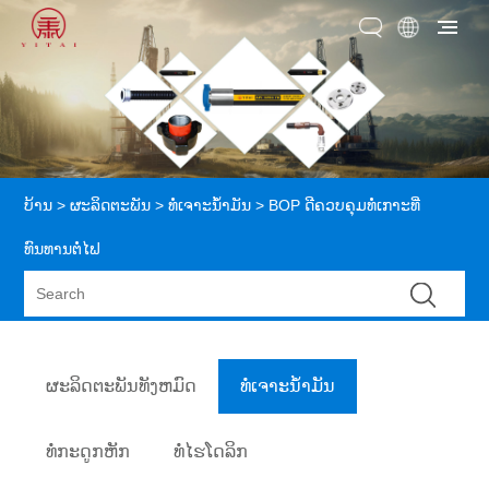
ບ້ານ
>
ຜະລິດຕະພັນ
>
ທໍ່ເຈາະນ້ຳມັນ
> BOP ດີຄວບຄຸມທໍ່ເກາະທີ່
ທົນທານຕໍ່ໄຟ
ຜະລິດຕະພັນທັງຫມົດ
ທໍ່ເຈາະນ້ຳມັນ
ທໍ່ກະດູກຫັກ
ທໍ່ໄຮໂດລິກ