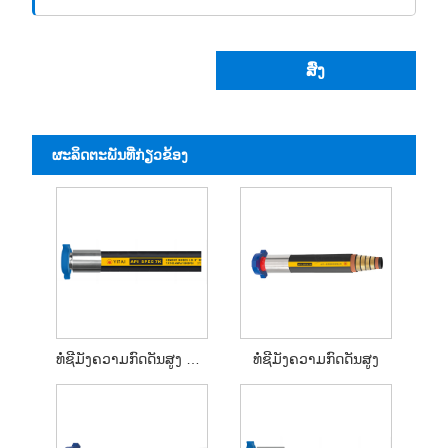
ສົ່ງ
ຜະ​ລິດ​ຕະ​ພັນ​ທີ່​ກ່ຽວ​ຂ້ອງ
ທໍ່ຊີມັງຄວາມກົດດັນສູງ API 7K
ທໍ່ຊີມັງຄວາມກົດດັນສູງ