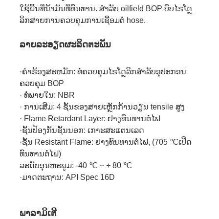
ໃຊ້ພື້ນທີ່ນ້ໍາມັນທີ່ທົນທານ. ສໍາລັບ oilfield BOP ບົບໄຮໂດຼ
ລິກສາຍການຄວບຄຸມການເຊື່ອມຕໍ່ hose.
ລາຍລະອຽດຜະລິດຕະພັນ
·ຄໍາຮ້ອງສະຫມັກ: ທໍ່ຄວບຄຸມໄຮໂດຼລິກສໍາລັບອຸປະກອນ
ຄວບຄຸມ BOP
· ທໍ່ພາຍໃນ: NBR
· ການເສີມ: 4 ຊັ້ນຂອງສາຍເຫຼັກກ້ານວຽນ tensile ສູງ
· Flame Retardant Layer: ຢາງທົນທານຕໍ່ໄຟ
·ຊັ້ນປ້ອງກັນຊັ້ນນອກ: ເກາະສະແຕນເລດ
·ຊັ້ນ Resistant Flame: ຢາງທົນທານຕໍ່ໄຟ, (705 ℃ເປີດ
ທົນທານຕໍ່ໄຟ)
ລະດັບອຸນຫະພູມ: -40 ℃ ~ + 80 ℃
·ມາດຕະຖານ: API Spec 16D
ພາລາມິເຕີ