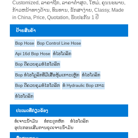
Customized, ລາຄາຖືກ, ລາຄາຕໍ່າສຸດ, ໃຫມ່, ຄຸນນະພາບ,
ກ້າວຫນ້າທາງດ້ານ, ທົນທານ, ຮັກສາງ່າຍ, Classy, ​​Made
in China, Price, Quotation, ຮັບປະກັນ 1 ປີ
ປ້າຍສິນຄ້າ
Bop Hose
Bop Control Line Hose
Api 16d Bop Hose
ທໍ່ໄຮໂດລິກ
Bop ດີຄວບຄຸມທໍ່ໄຮໂດລິກ
Bop ທໍ່ໄຮໂດຼລິກທີ່ມີເສື້ອຫຸ້ມເກາະເຫຼັກ
ທໍ່ໄຮໂດລິກ
Bop ດີຄວບຄຸມທໍ່ໄຮໂດລິກ
ທໍ່ Hydraulic Bop ເກາະ
ທໍ່ໄຮໂດລິກ
ປະເພດທີ່ກ່ຽວຂ້ອງ
ທໍ່ເຈາະນ້ຳມັນ
ທໍ່ກະດູກຫັກ
ທໍ່ໄຮໂດລິກ
ອຸປະກອນເສີມການຂຸດເຈາະນ້ໍາມັນ