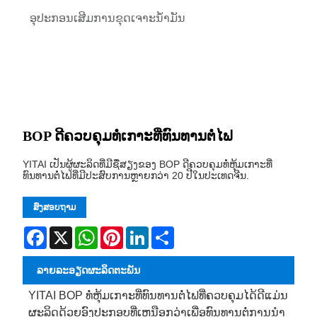
ອຸປະກອນເສີມການຂຸດເຈາະນ້ໍາມັນ
BOP ດີຄວບຄຸມທໍ່ເກາະທີ່ທົນທານຕໍ່ໄຟ
YITAI ເປັນຜູ້ຜະລິດທີ່ມີຊື່ສຽງຂອງ BOP ດີຄວບຄຸມທໍ່ຫຸ້ມເກາະທີ່
ທົນທານຕໍ່ໄຟທີ່ມີປະສົບການຫຼາຍກວ່າ 20 ປີໃນປະເທດຈີນ.
ສົ່ງສອບຖາມ
Facebook
X
WhatsApp
Pinterest
LinkedIn
Share
ລາຍ​ລະ​ອຽດ​ຜະ​ລິດ​ຕະ​ພັນ
YITAI BOP ທໍ່ຫຸ້ມເກາະທີ່ທົນທານຕໍ່ໄຟທີ່ຄວບຄຸມໄດ້ດີແມ່ນ
ຜະລິດດ້ວຍອົງປະກອບທີ່ເຫນືອກວ່າເພື່ອທົນທານຕໍ່ການນໍາ