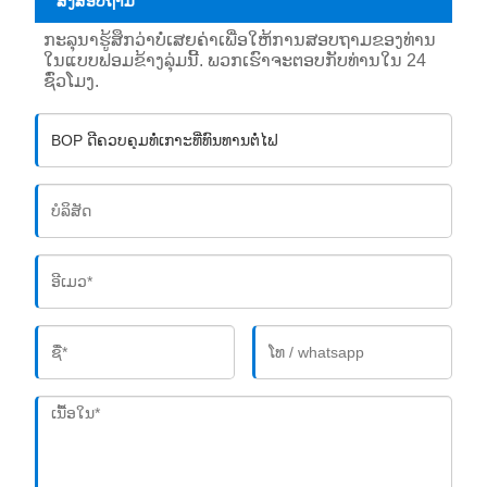
ສົ່ງສອບຖາມ
ກະລຸນາຮູ້ສຶກວ່າບໍ່ເສຍຄ່າເພື່ອໃຫ້ການສອບຖາມຂອງທ່ານ
ໃນແບບຟອມຂ້າງລຸ່ມນີ້. ພວກເຮົາຈະຕອບກັບທ່ານໃນ 24
ຊົ່ວໂມງ.