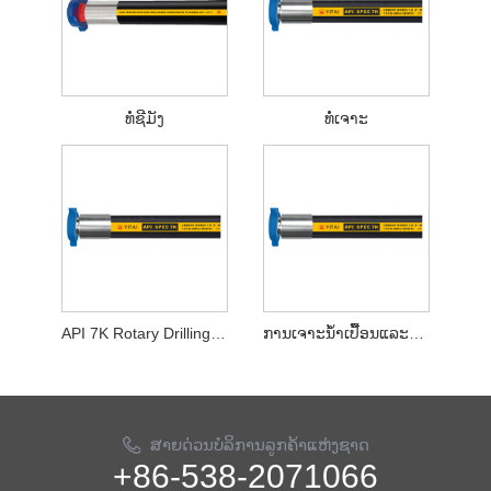
ທໍ່ຊີມັງ
ທໍ່ເຈາະ
API 7K Rotary Drilling and Shock Absorption Hose
ການເຈາະນ້ໍາເປື້ອນແລະກາບການດູດຊືມອາຫານແຊບ
ສາຍດ່ວນບໍລິການລູກຄ້າແຫ່ງຊາດ
+86-538-2071066