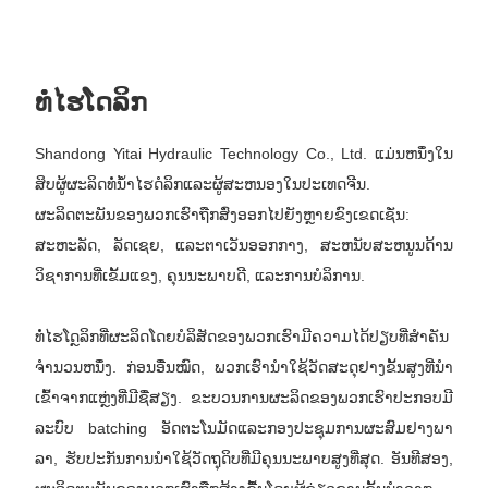
ທໍ່ໄຮໂດລິກ
Shandong Yitai Hydraulic Technology Co., Ltd. ແມ່ນຫນຶ່ງໃນ
ສິບຜູ້ຜະລິດທໍ່ນ້ໍາໄຮດໍລິກແລະຜູ້ສະຫນອງໃນປະເທດຈີນ.
ຜະລິດຕະພັນຂອງພວກເຮົາຖືກສົ່ງອອກໄປຍັງຫຼາຍຂົງເຂດເຊັ່ນ:
ສະຫະລັດ, ລັດເຊຍ, ແລະຕາເວັນອອກກາງ, ສະຫນັບສະຫນູນດ້ານ
ວິຊາການທີ່ເຂັ້ມແຂງ, ຄຸນນະພາບດີ, ແລະການບໍລິການ.
ທໍ່ໄຮໂດຼລິກທີ່ຜະລິດໂດຍບໍລິສັດຂອງພວກເຮົາມີຄວາມໄດ້ປຽບທີ່ສໍາຄັນ
ຈໍານວນຫນຶ່ງ. ກ່ອນອື່ນໝົດ, ພວກເຮົານຳໃຊ້ວັດສະດຸຢາງຂັ້ນສູງທີ່ນຳ
ເຂົ້າຈາກແຫຼ່ງທີ່ມີຊື່ສຽງ. ຂະບວນການຜະລິດຂອງພວກເຮົາປະກອບມີ
ລະບົບ batching ອັດຕະໂນມັດແລະກອງປະຊຸມການຜະສົມຢາງພາ
ລາ, ຮັບປະກັນການນໍາໃຊ້ວັດຖຸດິບທີ່ມີຄຸນນະພາບສູງທີ່ສຸດ. ອັນທີສອງ,