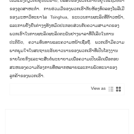
ເຂັ້ມແຂງກ່ຽວກັບຄຸນນະພາບ, ບໍລິສັດຂອງພວກເຮົາຢືນຢູ່ໃນແຖວຫນ້າ
ຂອງອຸດສາຫະກໍາ. ການຮ່ວມມືຂອງພວກເຮົາກັບຫ້ອງທົດລອງໂພລີເມີ
ຂອງມະຫາວິທະຍາໄລ Tsinghua, ຂະບວນການຜະລິດທີ່ກ້າວຫນ້າ,
ແລະການຢັ້ງຢືນຕ່າງໆທັງຫມົດປະກອບສ່ວນກັບຄວາມສາມາດຂອງ
ພວກເຮົາໃນການຜະລິດຜະລິດຕະພັນຢາງພາລາທີ່ດີເລີດໃນການ
ປະຕິບັດ, ຄວາມທົນທານແລະຄວາມຫນ້າເຊື່ອຖື. ພວກເຮົາມີຄວາມ
ພາກພູມໃຈໃນສະຖານະອັນຍາວນານຂອງພວກເຮົາທີ່ເປັນໂຮງງານ
ຂາຍໂດຍກົງແລະຈະສືບຕໍ່ພະຍາຍາມເພື່ອຄວາມເປັນເລີດເພື່ອຕອບ
ສະຫນອງຄວາມຕ້ອງການທີ່ຫລາກຫລາຍແລະການພັດທະນາຂອງ
ລູກຄ້າຂອງພວກເຮົາ.
View as