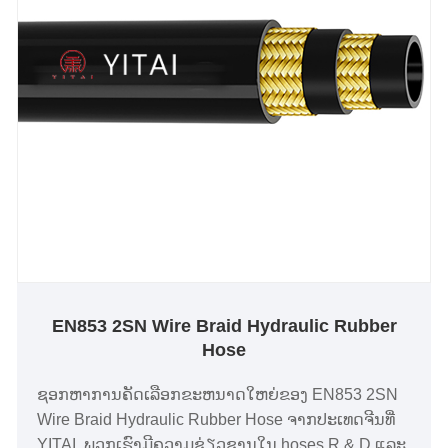
EN853 2SN Wire Braid Hydraulic Rubber
Hose
ຊອກຫາການຄັດເລືອກຂະຫນາດໃຫຍ່ຂອງ EN853 2SN
Wire Braid Hydraulic Rubber Hose ຈາກປະເທດຈີນທີ່
YITAI. ພວກເຮົາມີຄວາມຊ່ຽວຊານໃນ hoses R & D ແລະ