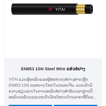
EN853 1SN Steel Wire ແສ່ວທໍ່ຢາງ
YITAI ແມ່ນຜູ້ຜະລິດແລະຜູ້ສະຫນອງທໍ່ຢາງສາຍເຫຼັກ
EN853 1SN ຂະຫນາດໃຫຍ່ໃນປະເທດຈີນ. ພວກເຮົາມີ
ຄວາມຊ່ຽວຊານໃນການຜະລິດທໍ່ຢາງສໍາລັບເວລາຫຼາຍປີ.
ຜະລິດຕະພັນຂອງພວກເຮົາມີປະໂຫຍດດ້ານລາຄາທີ່ດີແລະ
ກວມເອົາສ່ວນໃຫຍ່ຂອງຕະຫຼາດເອີຣົບແລະອາເມລິກາ.