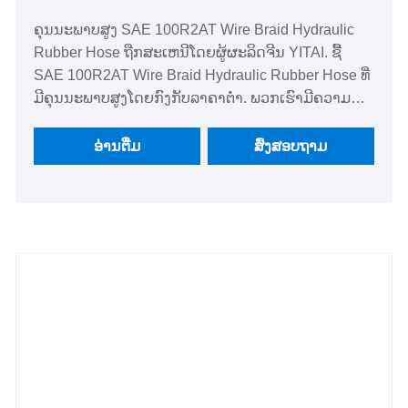
ຄຸນນະພາບສູງ SAE 100R2AT Wire Braid Hydraulic
Rubber Hose ຖືກສະເຫນີໂດຍຜູ້ຜະລິດຈີນ YITAI. ຊື້
SAE 100R2AT Wire Braid Hydraulic Rubber Hose ທີ່
ມີຄຸນນະພາບສູງໂດຍກົງກັບລາຄາຕໍ່າ. ພວກເຮົາມີຄວາມ
ຊ່ຽວຊານໃນການຜະລິດທໍ່ທໍ່ສໍາລັບເວລາຫຼາຍປີ.
ຜະລິດຕະພັນຂອງພວກເຮົາມີປະໂຫຍດດ້ານລາຄາທີ່ດີແລະ
ອ່ານ​ຕື່ມ
ສົ່ງສອບຖາມ
ກວມເອົາສ່ວນໃຫຍ່ຂອງຕະຫຼາດເອີຣົບແລະອາເມລິກາ.
ພວກເຮົາຫວັງວ່າຈະກາຍມາເປັນຄູ່ຮ່ວມມືໄລຍະຍາວຂອງ
ທ່ານໃນປະເທດຈີນ.