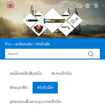
ບ້ານ
>
ຜະລິດຕະພັນ
> ທໍ່ໄຮໂດລິກ
ຜະລິດຕະພັນທັງຫມົດ
ທໍ່ເຈາະນ້ຳມັນ
ທໍ່ກະດູກຫັກ
ທໍ່ໄຮໂດລິກ
ອຸປະກອນເສີມການຂຸດເຈາະນ້ໍາມັນ