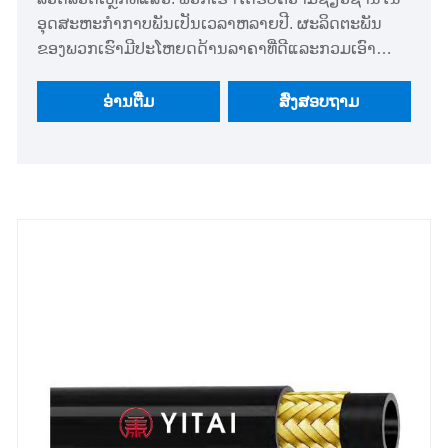
ອຸດສະຫະກໍາກາບພັນເປັນເວລາຫລາຍປີ. ຜະລິດຕະພັນ
ຂອງພວກເຮົາມີປະໂຫຍດດ້ານລາຄາທີ່ດີແລະກວມເອົາ
ຕະຫຼາດເອີຣົບແລະອາເມລິກາສ່ວນໃຫຍ່. ພວກເຮົາຫວັງວ່າ
ຈະເປັນຄູ່ຮ່ວມງານໄລຍະຍາວຂອງທ່ານໃນປະເທດຈີນ.
ອ່ານ​ຕື່ມ
ສົ່ງສອບຖາມ