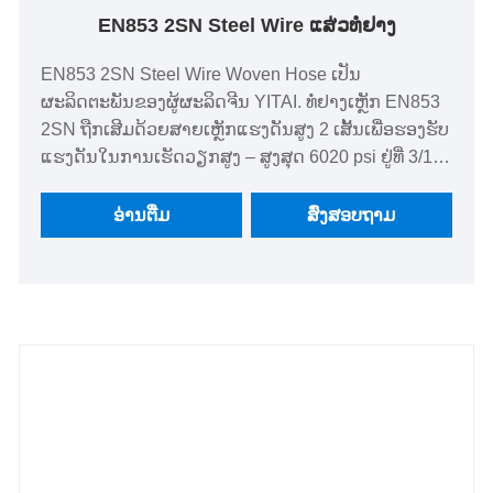
EN853 2SN Steel Wire ແສ່ວທໍ່ຢາງ
EN853 2SN Steel Wire Woven Hose ເປັນ
ຜະລິດຕະພັນຂອງຜູ້ຜະລິດຈີນ YITAI. ທໍ່ຢາງເຫຼັກ EN853
2SN ຖືກເສີມດ້ວຍສາຍເຫຼັກແຮງດັນສູງ 2 ເສັ້ນເພື່ອຮອງຮັບ
ແຮງດັນໃນການເຮັດວຽກສູງ – ສູງສຸດ 6020 psi ຢູ່ທີ່ 3/16”
I.D.. ທໍ່ຢາງທົນທານຕໍ່ນ້ຳມັນ ແລະແຜ່ນປົກຫຸ້ມດ້ວຍໂອໂຊນ
& ທົນທານຕໍ່ການກັດກ່ອນ ປະກອບສ່ວນໃຫ້ຊີວິດການ
ອ່ານ​ຕື່ມ
ສົ່ງສອບຖາມ
ບໍລິການໃນໄລຍະຍາວ.