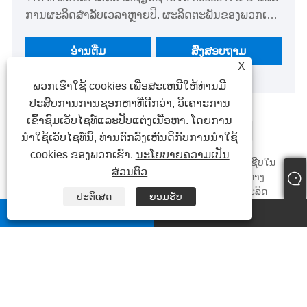
ການຜະລິດສໍາລັບເວລາຫຼາຍປີ. ຜະລິດຕະພັນຂອງພວກເຮົາ
ມີປະໂຫຍດດ້ານລາຄາທີ່ດີແລະກວມເອົາສ່ວນໃຫຍ່ຂອງ
ຕະຫຼາດເອີຣົບແລະອາເມລິກາ. ພວກເຮົາຫວັງວ່າຈະກາຍ
ອ່ານ​ຕື່ມ
ສົ່ງສອບຖາມ
ມາເປັນຄູ່ຮ່ວມມືໄລຍະຍາວຂອງທ່ານໃນປະເທດຈີນ.
X
ພວກເຮົາໃຊ້ cookies ເພື່ອສະເຫນີໃຫ້ທ່ານມີ
ປະສົບການການຊອກຫາທີ່ດີກວ່າ, ວິເຄາະການ
ເຂົ້າຊົມເວັບໄຊທ໌ແລະປັບແຕ່ງເນື້ອຫາ. ໂດຍການ
<
1
2
3
4
>
ນໍາໃຊ້ເວັບໄຊທ໌ນີ້, ທ່ານຕົກລົງເຫັນດີກັບການນໍາໃຊ້
cookies ຂອງພວກເຮົາ.
ນະໂຍບາຍຄວາມເປັນ
YITAI® ເປັນໜຶ່ງໃນຜູ້ຜະລິດ ແລະ ຈຳໜ່າຍ ທໍ່ໄຮໂດລິກ ມືອາຊີບໃນ
ສ່ວນຕົວ
ປະເທດຈີນ. ຄຸນະພາບສູງຂອງພວກເຮົາ, ທົນທານ, ກ້າວຫນ້າທາງ
ດ້ານ, classy ແລະງ່າຍຕໍ່ການຮັກສາ ທໍ່ໄຮໂດລິກ ບໍ່ພຽງແຕ່ຜະລິດ
ປະຕິເສດ
ຍອມຮັບ
ຢູ່ໃນປະເທດຈີນ, ແຕ່ຍັງມີລາຄາຖືກ. ຍິນດີຕ້ອນຮັບຜະລິດຕະພັນຂາຍ
whatsapp
ອີເມວ
ສົ່ງໂຮງງານຂອງພວກເຮົາ. ພວກເຮົາມີສິນຄ້າຄົງຄັງແລະສາມາດສະຫ
ນອງການຮັບປະກັນ 1 ປີ.
ສາຍດ່ວນບໍລິການລູກຄ້າແຫ່ງຊາດ