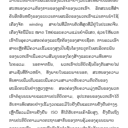
ມາດຂະຫນາດການຜະລິດຂອງພວກເຮົາຢ່າງມີປະສິດທິພາບເພື່ອຕອບ
ສະຫນອງຄວາມຕ້ອງການຂອງລູກຄ້າຂອງພວກເຮົາ. ລັກສະນະທີ່ສໍາ
ຄັນອີກອັນຫນຶ່ງຂອງຂະບວນການຜະລິດຂອງພວກເຮົາແມ່ນການນໍາໃຊ້
ເຄື່ອງຈັກ winding ສາຍໄຟທີ່ມີການຕັດທີ່ສຸດທີ່ມີຢູ່ໃນປະເທດຈີນ.
ເຄື່ອງຈັກນີ້ມີຂະ ໜາດ ໃຫຍ່ແລະຄວາມແມ່ນຍໍາພິເສດ, ຊ່ວຍໃຫ້ພວກ
ເຮົາບັນລຸຄວາມສອດຄ່ອງແລະຖືກຕ້ອງຂອງສາຍເຊືອກ. ການລວມເອົາ
ສາຍເຫຼັກທີ່ມີຄວາມເຂັ້ມແຂງສູງເປັນຊັ້ນໂຄງກະດູກໃນຜະລິດຕະພັນ
ຂອງພວກເຮົາເພີ່ມຄວາມສົມບູນຂອງໂຄງສ້າງແລະຄວາມທົນທານ
ໂດຍລວມ. ນອກຈາກນັ້ນ, ພວກເຮົາປະຕິບັດຊັ້ນປ້ອງກັນສາຍໄຟ
ສາມຊັ້ນທີ່ກ້າວຫນ້າ, ທັງພາຍໃນແລະພາຍນອກ, ສະຫນອງຄວາມ
ທົນທານເພີ່ມເຕີມແລະເພີ່ມຄວາມສາມາດຮັບຄວາມກົດດັນຂອງ
ຜະລິດຕະພັນຢ່າງຫຼວງຫຼາຍ. ສອດຄ່ອງກັບຄວາມມຸ່ງຫມັ້ນຂອງພວກ
ເຮົາຕໍ່ຄຸນນະພາບແລະການປະຕິບັດຕາມ, ອຸປະກອນຂອງພວກເຮົາໄດ້
ຮັບການທົດສອບຢ່າງເຂັ້ມງວດແລະມີໃບຢັ້ງຢືນແລະການຢັ້ງຢືນຕ່າງໆ.
ເຫຼົ່ານີ້ລວມມີການຢັ້ງຢືນ ISO ທີ່ໄດ້ຮັບການເຄົາລົບສູງ, ຢັ້ງຢືນເຖິງ
ການປະຕິບັດຕາມມາດຕະຖານສາກົນຂອງການຄຸ້ມຄອງຄຸນນະພາບ