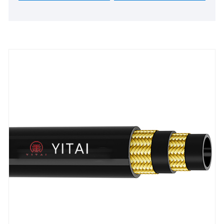
ຍາວຂອງທ່ານໃນປະເທດຈີນ.