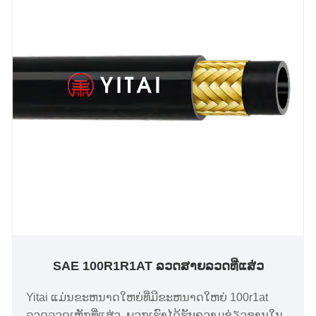
SAE 100R1R1AT ລວດສາຍລວດທີ່ແສ່ວ
Yitai ແມ່ນຂະຫນາດໃຫຍ່ທີ່ມີຂະຫນາດໃຫຍ່ 100r1at
ລວດລວດເຫຼັກທີ່ແສ່ວ. ພວກເຮົາໄດ້ຮັບຄວາມຊ່ຽວຊານໃນ