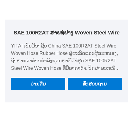
SAE 100R2AT ສາຍທໍ່ຢາງ Woven Steel Wire
YITAI ເປັນມືອາຊີບ China SAE 100R2AT Steel Wire
Woven Hose Rubber Hose ຜູ້ຜະລິດແລະຜູ້ສະຫນອງ,
ຖ້າຫາກວ່າທ່ານກໍາລັງຊອກຫາທີ່ດີທີ່ສຸດ SAE 100R2AT
Steel Wire Woven Hose ທີ່ມີລາຄາຕ່ໍາ, ປຶກສາພວກເຮົາ
ໃນປັດຈຸບັນ! ພວກເຮົາມີຄວາມຊ່ຽວຊານໃນທໍ່ສໍາລັບເວລາ
ຫຼາຍປີ. ຜະລິດຕະພັນຂອງພວກເຮົາມີປະໂຫຍດດ້ານລາຄາ
ອ່ານ​ຕື່ມ
ສົ່ງສອບຖາມ
ທີ່ດີແລະກວມເອົາສ່ວນໃຫຍ່ຂອງຕະຫຼາດໂລກ. ພວກເຮົາ
ຫວັງວ່າຈະໄດ້ເປັນຄູ່ຮ່ວມງານໄລຍະຍາວຂອງທ່ານ.