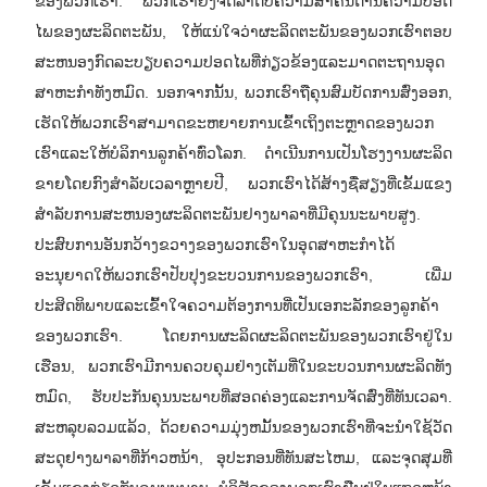
ຂອງພວກເຮົາ. ພວກເຮົາຍັງຈັດລໍາດັບຄວາມສໍາຄັນດ້ານຄວາມປອດ
ໄພຂອງຜະລິດຕະພັນ, ໃຫ້ແນ່ໃຈວ່າຜະລິດຕະພັນຂອງພວກເຮົາຕອບ
ສະຫນອງກົດລະບຽບຄວາມປອດໄພທີ່ກ່ຽວຂ້ອງແລະມາດຕະຖານອຸດ
ສາຫະກໍາທັງຫມົດ. ນອກຈາກນັ້ນ, ພວກເຮົາຖືຄຸນສົມບັດການສົ່ງອອກ,
ເຮັດໃຫ້ພວກເຮົາສາມາດຂະຫຍາຍການເຂົ້າເຖິງຕະຫຼາດຂອງພວກ
ເຮົາແລະໃຫ້ບໍລິການລູກຄ້າທົ່ວໂລກ. ດໍາເນີນການເປັນໂຮງງານຜະລິດ
ຂາຍໂດຍກົງສໍາລັບເວລາຫຼາຍປີ, ພວກເຮົາໄດ້ສ້າງຊື່ສຽງທີ່ເຂັ້ມແຂງ
ສໍາລັບການສະຫນອງຜະລິດຕະພັນຢາງພາລາທີ່ມີຄຸນນະພາບສູງ.
ປະສົບການອັນກວ້າງຂວາງຂອງພວກເຮົາໃນອຸດສາຫະກໍາໄດ້
ອະນຸຍາດໃຫ້ພວກເຮົາປັບປຸງຂະບວນການຂອງພວກເຮົາ, ເພີ່ມ
ປະສິດທິພາບແລະເຂົ້າໃຈຄວາມຕ້ອງການທີ່ເປັນເອກະລັກຂອງລູກຄ້າ
ຂອງພວກເຮົາ. ໂດຍການຜະລິດຜະລິດຕະພັນຂອງພວກເຮົາຢູ່ໃນ
ເຮືອນ, ພວກເຮົາມີການຄວບຄຸມຢ່າງເຕັມທີ່ໃນຂະບວນການຜະລິດທັງ
ຫມົດ, ຮັບປະກັນຄຸນນະພາບທີ່ສອດຄ່ອງແລະການຈັດສົ່ງທີ່ທັນເວລາ.
ສະຫລຸບລວມແລ້ວ, ດ້ວຍຄວາມມຸ່ງຫມັ້ນຂອງພວກເຮົາທີ່ຈະນໍາໃຊ້ວັດ
ສະດຸຢາງພາລາທີ່ກ້າວຫນ້າ, ອຸປະກອນທີ່ທັນສະໄຫມ, ແລະຈຸດສຸມທີ່