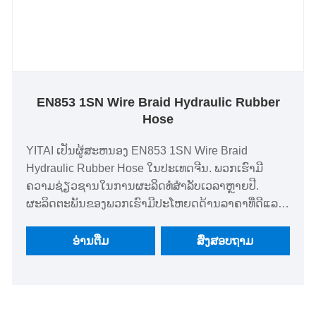
EN853 1SN Wire Braid Hydraulic Rubber
Hose
YITAI ເປັນຜູ້ສະຫນອງ EN853 1SN Wire Braid
Hydraulic Rubber Hose ໃນປະເທດຈີນ. ພວກເຮົາມີ
ຄວາມຊ່ຽວຊານໃນການຜະລິດທໍ່ສໍາລັບເວລາຫຼາຍປີ.
ຜະລິດຕະພັນຂອງພວກເຮົາມີປະໂຫຍດດ້ານລາຄາທີ່ດີແລະ
ກວມເອົາສ່ວນໃຫຍ່ຂອງຕະຫຼາດເອີຣົບແລະອາເມລິກາ.
ພວກເຮົາຫວັງວ່າຈະກາຍມາເປັນຄູ່ຮ່ວມມືໄລຍະຍາວຂອງ
ອ່ານ​ຕື່ມ
ສົ່ງສອບຖາມ
ທ່ານໃນປະເທດຈີນ.