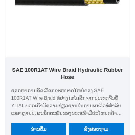
SAE 100R1AT Wire Braid Hydraulic Rubber
Hose
ຊອກຫາການຄັດເລືອກຂະຫນາດໃຫຍ່ຂອງ SAE
100R1AT Wire Braid ທໍ່ຢາງໄຮໂດລິກຈາກປະເທດຈີນທີ່
YITAI. ພວກເຮົາມີຄວາມຊ່ຽວຊານໃນການຜະລິດທໍ່ສໍາລັບ
ເວລາຫຼາຍປີ. ຜະລິດຕະພັນຂອງພວກເຮົາມີປະໂຫຍດດ້ານ
ລາຄາທີ່ດີແລະກວມເອົາສ່ວນໃຫຍ່ຂອງຕະຫຼາດເອີຣົບແລະ
ອາເມລິກາ. ພວກເຮົາຫວັງວ່າຈະກາຍມາເປັນຄູ່ຮ່ວມມືໄລຍະ
ອ່ານ​ຕື່ມ
ສົ່ງສອບຖາມ