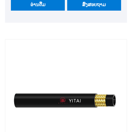
ພວກເຮົາຫວັງວ່າຈະກາຍມາເປັນຄູ່ຮ່ວມມືໄລຍະຍາວຂອງ
ອ່ານ​ຕື່ມ
ສົ່ງສອບຖາມ
ທ່ານໃນປະເທດຈີນ.