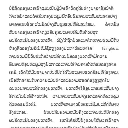
ບໍລິສັດຂອງພວກເຮົາແມ່ນເປັນຜູ້ນໍາເຂົ້າວັດຖຸດິບຢາງພາລາຊັ້ນນໍາທີ່
ກ້າວຫນ້າແລະດໍາເນີນກອງປະຊຸມຝຶກອົບຮົມການຜະສົມຜະສານຢາງ
ພາລາແບບອັດຕະໂນມັດຢ່າງສົມບູນແບບທີ່ທັນສະໄຫມ. ຄໍາຫມັ້ນ
ສັນຍາຂອງພວກເຮົາກ່ຽວກັບຄຸນນະພາບເລີ່ມຕົ້ນດ້ວຍສູດ
ຜະລິດຕະພັນຂອງພວກເຮົາ, ເຊິ່ງໄດ້ຖືກພັດທະນາໂດຍການຮ່ວມມືກັບ
ຫ້ອງທົດລອງໂພລີເມີທີ່ມີຊື່ສຽງຂອງມະຫາວິທະຍາໄລ Tsinghua.
ການຮ່ວມມືນີ້ຮັບປະກັນວ່າຜະລິດຕະພັນຂອງພວກເຮົາມີຄວາມ
ທົນທານຕໍ່ອຸນຫະພູມສູງພິເສດແລະການຕໍ່ຕ້ານການກັດກ່ອນຂອງສານ
ເຄມີ, ເຮັດໃຫ້ມັນສາມາດປະຕິບັດໄດ້ໃນສະພາບແວດລ້ອມທີ່ຕ້ອງການ.
ເພື່ອຮັກສາລະດັບຄວາມແມ່ນຍໍາແລະຄວາມສອດຄ່ອງສູງສຸດໃນ
ຂະບວນການຜະລິດຂອງພວກເຮົາ, ພວກເຮົາໃຊ້ອຸປະກອນປະສົມຢາງ
ອັດຕະໂນມັດທີ່ກ້າວຫນ້າ. ຜ່ານການຜະສົມຢາງເອກະລາດທີ່ຄວບຄຸມ
ດ້ວຍຄອມພິວເຕີ, ພວກເຮົາສາມາດປັບແລະເພີ່ມປະສິດທິພາບ
ອົງປະກອບ, ຮັບປະກັນຄວາມຫມັ້ນຄົງແລະການປະຕິບັດຂອງ
ຜະລິດຕະພັນຂອງພວກເຮົາ. ເທກໂນໂລຍີນີ້ຍັງຊ່ວຍໃຫ້ພວກເຮົາສາ