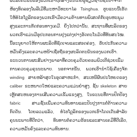
ຜະລິດຕະພັນຂອງພວກເຮົາຖືກສ້າງຂື້ນໂດຍຜູ້ຊ່ຽວຊານຊັ້ນນໍາຈາກ
ຫ້ອງທົດລອງໂພລີເມີທີ່ມະຫາວິທະຍາໄລ Tsinghua. ຮູບແບບນີ້ເຮັດ
ໃຫ້ທໍ່ໄຮໂດຼລິກຂອງພວກເຮົາມີຄວາມຕ້ານທານພິເສດຕໍ່ກັບອຸນຫະພູມ
ສູງແລະການກັດກ່ອນທາງເຄມີ. ຍິ່ງໄປກວ່ານັ້ນ, ສະຖານທີ່ຜະລິດຂອງ
ພວກເຮົາແມ່ນມີອຸປະກອນການປຸງແຕ່ງຢາງອັດຕະໂນມັດທີ່ທັນສະໄໝ.
ນີ້ອະນຸຍາດໃຫ້ການຜະລິດທີ່ຊັດເຈນແລະສອດຄ່ອງ, ຮັບປະກັນຄວາມ
ຫມັ້ນຄົງແລະຄວາມຫນ້າເຊື່ອຖືຂອງຜະລິດຕະພັນຂອງພວກເຮົາ.
ຂະບວນການຜະສົມຢາງພາລາທີ່ຄວບຄຸມດ້ວຍຄອມພິວເຕີຊ່ວຍເພີ່ມ
ການຄວບຄຸມຄຸນນະພາບ. ນອກຈາກນັ້ນ, ພວກເຮົານໍາໃຊ້ເຄື່ອງຈັກ
winding ສາຍຫລ້າສຸດໃນອຸດສາຫະກໍາ, ສະເຫນີຜົນປະໂຫຍດຂອງ
caliber ຂະຫນາດໃຫຍ່ແລະຄວາມແມ່ນຍໍາສູງ. ຊັ້ນ skeleton ສາຍ
ເຫຼັກສະຫນອງການເສີມຄວາມເຂັ້ມແຂງສູງ, ໃນຂະນະທີ່ການປົກປ້ອງ
fabric ສາມຊັ້ນເພີ່ມຄວາມທົນທານແລະປັບປຸງການຕໍ່ຕ້ານຄວາມ
ກົດດັນ. ໂດຍລວມແລ້ວ, ທໍ່ໄຮໂດຼລິກຂອງພວກເຮົາໂດດເດັ່ນສໍາລັບ
ຄຸນນະພາບທີ່ດີກວ່າ, ທົນທານຕໍ່ຄວາມຮ້ອນແລະສານເຄມີທີ່ດີເລີດ,
ຄວາມຫມັ້ນຄົງແລະຄວາມທົນທານ.