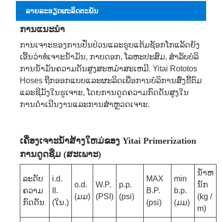
ລາຍ​ລະ​ອຽດ​ຜະ​ລິດ​ຕະ​ພັນ
ການແນະນໍາ
ການເຈາະຂອງການປັ່ນປ່ວນແລະຮູບແຕ້ມຊັອກໂກແລັດຍັງ
ເອີ້ນວ່າທໍ່ເຈາະນ້ໍາມັນ, ກາບດອກ, ໂລຫະປະສົມ, ສໍາລັບບໍລິ
ການນ້ໍາມັນຄວາມດັນສູງສະຫມໍ່າສະເຫມີ. Yitai Rototos
Hoses ຖືກອອກແບບແລະຜະລິດເພື່ອການບໍລິການສົ່ງຂີ້ຕົມ
ແລະຊີມັງໃນຮູເຈາະ, ໂດຍການດູດຄວາມກົດດັນສູງໃນ
ການດໍາເນີນງານແລະການສໍາຫຼວດເຈາະ.
ເຄື່ອງເຈາະນ້ໍາສ້າງໃຫມ່ຂອງ Yitai Primerization
ການດູດຊືມ (ສະເພາະ)
ນ້ໍາຫ
ລະດັບ
i.d.
MAX
min
o.d.
W.P.
p.p.
ນັກ
ຄວາມ
II.
B.P.
b.p.
(ມມ)
(PSI)
(psi)
(kg /
ກົດດັນ
(ໃນ.)
(psi)
(ມມ)
m)