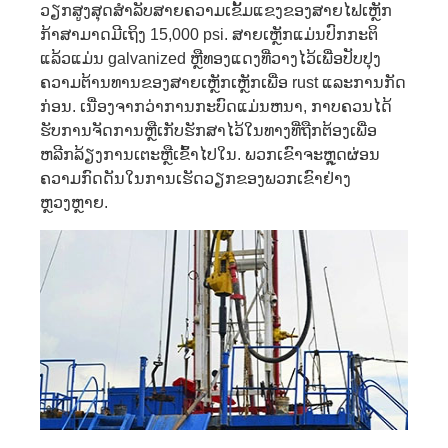
ວຽກສູງສຸດສໍາລັບສາຍຄວາມເຂັ້ມແຂງຂອງສາຍໄຟເຫຼັກ
ກ້າສາມາດມີເຖິງ 15,000 psi. ສາຍເຫຼັກແມ່ນປົກກະຕິ
ແລ້ວແມ່ນ galvanized ຫຼືທອງແດງທີ່ວາງໄວ້ເພື່ອປັບປຸງ
ຄວາມຕ້ານທານຂອງສາຍເຫຼັກເຫຼັກເພື່ອ rust ແລະການກັດ
ກ່ອນ. ເນື່ອງຈາກວ່າການກະບົດແມ່ນຫນາ, ກາບຄວນໄດ້
ຮັບການຈັດການຫຼືເກັບຮັກສາໄວ້ໃນທາງທີ່ຖືກຕ້ອງເພື່ອ
ຫລີກລ້ຽງການເຕະຫຼືເຂົ້າໄປໃນ. ພວກເຂົາຈະຫຼຸດຜ່ອນ
ຄວາມກົດດັນໃນການເຮັດວຽກຂອງພວກເຂົາຢ່າງ
ຫຼວງຫຼາຍ.