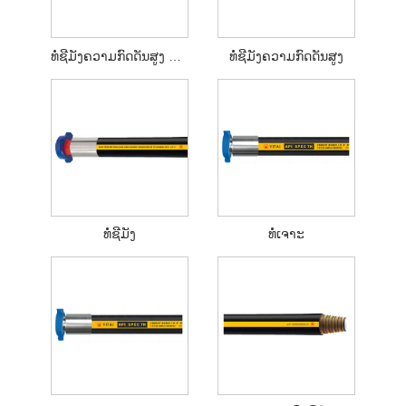
ທໍ່ຊີມັງຄວາມກົດດັນສູງ API 7K
ທໍ່ຊີມັງຄວາມກົດດັນສູງ
ທໍ່ຊີມັງ
ທໍ່ເຈາະ