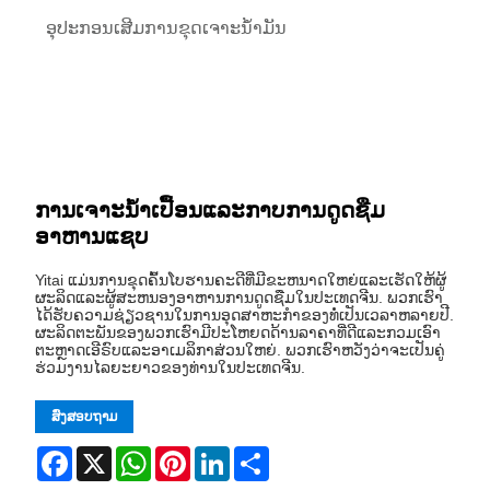
ອຸປະກອນເສີມການຂຸດເຈາະນ້ໍາມັນ
ການເຈາະນ້ໍາເປື້ອນແລະກາບການດູດຊືມ
ອາຫານແຊບ
Yitai ແມ່ນການຂຸດຄົ້ນໂບຮານຄະດີທີ່ມີຂະຫນາດໃຫຍ່ແລະເຮັດໃຫ້ຜູ້
ຜະລິດແລະຜູ້ສະຫນອງອາຫານການດູດຊືມໃນປະເທດຈີນ. ພວກເຮົາ
ໄດ້ຮັບຄວາມຊ່ຽວຊານໃນການອຸດສາຫະກໍາຂອງທໍ່ເປັນເວລາຫລາຍປີ.
ຜະລິດຕະພັນຂອງພວກເຮົາມີປະໂຫຍດດ້ານລາຄາທີ່ດີແລະກວມເອົາ
ຕະຫຼາດເອີຣົບແລະອາເມລິກາສ່ວນໃຫຍ່. ພວກເຮົາຫວັງວ່າຈະເປັນຄູ່
ຮ່ວມງານໄລຍະຍາວຂອງທ່ານໃນປະເທດຈີນ.
ສົ່ງສອບຖາມ
Facebook
X
WhatsApp
Pinterest
LinkedIn
Share