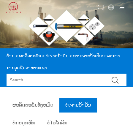
ບ້ານ
>
ຜະລິດຕະພັນ
>
ທໍ່ເຈາະນ້ຳມັນ
> ການເຈາະນ້ໍາເປື້ອນແລະກາບ
ການດູດຊືມອາຫານແຊບ
ຜະລິດຕະພັນທັງຫມົດ
ທໍ່ເຈາະນ້ຳມັນ
ທໍ່ກະດູກຫັກ
ທໍ່ໄຮໂດລິກ