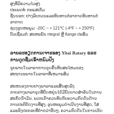
ສູງທີ່ມີຄວາມໄວສູງ
ປະເພດທໍ່: ກະແສເຕັມ
ຊັ້ນນອກ: ຢາງລົບກວນແລະທົນທານຕໍ່ອາກາດທົນທານຕໍ່
ອາກາດ
ຊ່ວງອຸນຫະພູມ: -20C ~ + 121ºC (-4ºF ~ + 250ºF)
ຕົວເຊື່ອມຕໍ່: ສະຫະພັນ ntegral ຫຼື flange ປະສົມ
ລາຍລະອຽດການເຈາະຂອງ Yitai Ratary ແລະ
ການດູດຊືມເຂົ້າຫນົມປັງ
ຮູບພາບໃນລາຄາການຂຸດຄົ້ນທັນສະໄຫມຂອງ
ສະຖານະພາບໃນລາຄາທີ່ເຫມາະສົມ
ສະຫນອງກາບຢາງພາລາແລະສິ້ນສຸດລົງ
ກາບຢາງພາລາຂຸດທີ່ຍືດຫຍຸ່ນໄດ້ມີບົດບາດສໍາຄັນໃນການ
ສະກັດນ້ໍາມັນ. ພວກເຂົາຄວນທົນກັບຄວາມກົດດັນດ້ານ
ການປະຕິບັດງານທີ່ສູງ, ອຸນຫະພູມດໍາເນີນງານທີ່ສຸດ, ໃສ່
ແລະອົງປະກອບທີ່ຕໍ່າກວ່າອື່ນໆ. ຄວາມກົດດັນໃນການເຮັດ