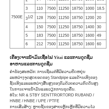
3
110
7500
11250
18750
1000
18.5
7500E
1/2
128
7500
11250
18750
1200
20
3
4
150
7500
11250
18750
1400
30
5
183
7500
11250
18750
1600
49
6
212
7500
11250
18750
1600
60
ເຄື່ອງເຈາະນ້ໍາມັນເຊື້ອໄຟ Yitai ແລະການດູດຊືມ
ອາຫານແລະການດູດຊືມ
ຄໍາຮ້ອງສະຫມັກ: ການເຊື່ອມຕໍ່ທີ່ມີຄວາມຍືດຫຍຸ່ນ
ລະຫວ່າງຈຸດສຸດຍອດຂອງ Standpipe ແລະດ້ານເທິງຂອງ
ຊັ້ນເທິງແລະລະຫວ່າງສົ້ນສູງຂອງຕົມດ້ວຍຄວາມກົດດັນສູງ
ໃນການເຈາະນ້ໍາມັນແລະວຽກການຂຸດຄົ້ນ.
ທໍ່ໃນ: NR & STBY SENTTRORTORD RUBAND /
HNBE / HNBE / UPE / PTFE
ການເສີມສ້າງ: ຫຼາຍຊັ້ນຂອງສາຍເຫຼັກເຫຼັກທີ່ມີຄວາມໄວ