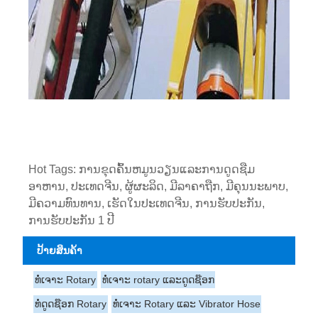
Hot Tags: ການຂຸດຄົ້ນຫມູນວຽນແລະການດູດຊືມ
ອາຫານ, ປະເທດຈີນ, ຜູ້ຜະລິດ, ມີລາຄາຖືກ, ມີຄຸນນະພາບ,
ມີຄວາມທົນທານ, ເຮັດໃນປະເທດຈີນ, ການຮັບປະກັນ,
ການຮັບປະກັນ 1 ປີ
ປ້າຍສິນຄ້າ
ທໍ່ເຈາະ Rotary
ທໍ່ເຈາະ rotary ແລະດູດຊ໊ອກ
ທໍ່ດູດຊ໊ອກ Rotary
ທໍ່ເຈາະ Rotary ແລະ Vibrator Hose