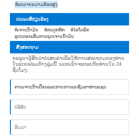
ທໍ່ລະບາຍຄວາມຮ້ອນສູງ
ປະເພດທີ່ກ່ຽວຂ້ອງ
ທໍ່ເຈາະນ້ຳມັນ
ທໍ່ກະດູກຫັກ
ທໍ່ໄຮໂດລິກ
ອຸປະກອນເສີມການຂຸດເຈາະນ້ໍາມັນ
ສົ່ງສອບຖາມ
ກະລຸນາຮູ້ສຶກວ່າບໍ່ເສຍຄ່າເພື່ອໃຫ້ການສອບຖາມຂອງທ່ານ
ໃນແບບຟອມຂ້າງລຸ່ມນີ້. ພວກເຮົາຈະຕອບກັບທ່ານໃນ 24
ຊົ່ວໂມງ.