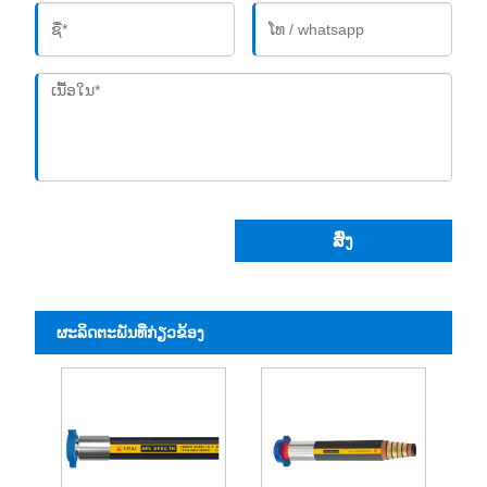
ສົ່ງ
ຜະ​ລິດ​ຕະ​ພັນ​ທີ່​ກ່ຽວ​ຂ້ອງ