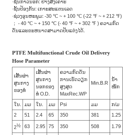
·ຊັ້ນກາວນອກ: ຢາງສັງເຄາະ
·ຊັ້ນປ້ອງກັນ: ເກາະສະແຕນເລດ
·ຊ່ວງອຸນຫະພູມ: -30 ℃ ~ + 100 ℃ (-22 ℉ ~ + 212 ℉)
； - 40 ℃ ~ + 150 ℃ (- 40 ℉ ~ + 302 ℉ ) ຄວາມກົດ
ດັນແລະຂະຫນາດສາມາດປັບແຕ່ງໄດ້.
PTFE Multifunctional Crude Oil Delivery
Hose Parameter
ເສັ້ນຜ່າ
ຄວາມກົດດັນ
ເສັ້ນຜ່າ
ສູນກາງ
ການເຮັດວຽກ
ນ້ຳ
ສູນກາງ
Min.B.R
ນອກຂອງ
ສູງສຸດ
ໜັກ
ຂອງທໍ່
ທໍ່ O.D.
MaxRec.WP
ໃນ.
ມມ
ໃນ.
ມມ
Psi
ມມ
ກ/ມ
2
51
2.4
65
350
381
1.25
½
63
2.95
75
350
508
1.79
2