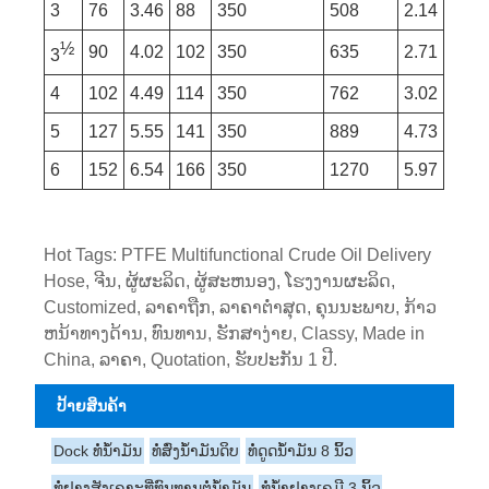
3
76
3.46
88
350
508
2.14
½
90
4.02
102
350
635
2.71
3
4
102
4.49
114
350
762
3.02
5
127
5.55
141
350
889
4.73
6
152
6.54
166
350
1270
5.97
Hot Tags: PTFE Multifunctional Crude Oil Delivery
Hose, ຈີນ, ຜູ້ຜະລິດ, ຜູ້ສະຫນອງ, ໂຮງງານຜະລິດ,
Customized, ລາຄາຖືກ, ລາຄາຕໍ່າສຸດ, ຄຸນນະພາບ, ກ້າວ
ຫນ້າທາງດ້ານ, ທົນທານ, ຮັກສາງ່າຍ, Classy, ​​Made in
China, ລາຄາ, Quotation, ຮັບປະກັນ 1 ປີ.
ປ້າຍສິນຄ້າ
Dock ທໍ່ນ້ໍາມັນ
ທໍ່ສົ່ງນ້ຳມັນດິບ
ທໍ່ດູດນໍ້າມັນ 8 ນິ້ວ
ທໍ່ຢາງສັງເຄາະທີ່ທົນທານຕໍ່ນ້ໍາມັນ
ທໍ່ນ້ຳຢາງເຄມີ 3 ນິ້ວ