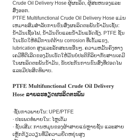
Crude Oil Delivery Hose ຜູ້ຜະລິດ, ຜູ້ສະຫນອງແລະ
ສົ່ງອອກ.
PTFE Multifunctional Crude Oil Delivery Hose ແມ່ນ
ເຫມາະສົມສໍາລັບການຂົນສົ່ງຜະລິດຕະພັນນໍ້າມັນເຊັ່ນ:
ນໍ້າມັນເຊື້ອໄຟ, ນ້ໍາມັນດິບແລະນໍ້າມັນແອັດຊັງ. PTFE ຊັ້ນ
ໃນເຮັດໃຫ້ທໍ່ມີການຕໍ່ຕ້ານ corrosion ທີ່ເຂັ້ມແຂງ,
lubrication ສູງແລະລັກສະນະອື່ນໆ. ຄວາມຫມັ້ນຄົງທາງ
ເຄມີທີ່ດີເລີດຂອງມັນເຮັດໃຫ້ມັນບໍ່ປະຕິກິລິຍາກັບສານເຄມີ
ໃນຜະລິດຕະພັນນໍ້າມັນ, ຮັບປະກັນການຂົນສົ່ງທີ່ປອດໄພ
ແລະມີປະສິດທິພາບ.
PTFE Multifunctional Crude Oil Delivery
Hose ລາຍລະອຽດຜະລິດຕະພັນ
·ຊັ້ນກາວພາຍໃນ: UPE/PTFE
· ປະເພດທໍ່ພາຍໃນ: ໄຫຼເຕັມ
· ຊັ້ນເສີມ: ການຫມຸນຂອງຜ້າສາຍແຮ່ຫຼາຍຊັ້ນ ແລະສາຍ
ເຫຼັກກ້ຽວວຽນທີ່ມີຄວາມຍືດຫຍຸ່ນສູງ