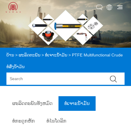
ບ້ານ
>
ຜະລິດຕະພັນ
>
ທໍ່ເຈາະນ້ຳມັນ
> PTFE Multifunctional Crude
ທໍ່ສົ່ງນ້ໍາມັນ
ຜະລິດຕະພັນທັງຫມົດ
ທໍ່ເຈາະນ້ຳມັນ
ທໍ່ກະດູກຫັກ
ທໍ່ໄຮໂດລິກ