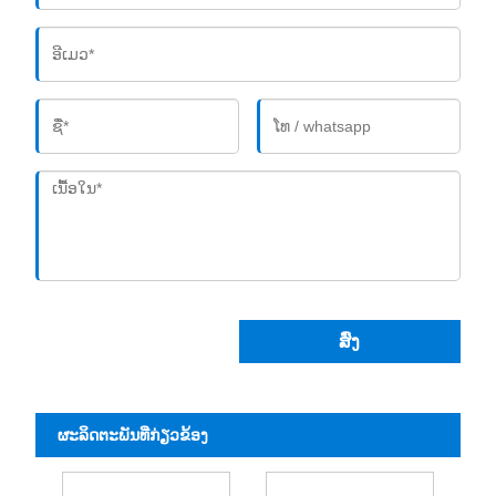
ສົ່ງ
ຜະ​ລິດ​ຕະ​ພັນ​ທີ່​ກ່ຽວ​ຂ້ອງ