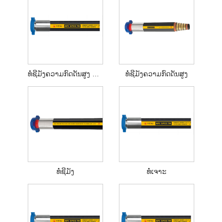
ທໍ່ຊີມັງຄວາມກົດດັນສູງ API 7K
ທໍ່ຊີມັງຄວາມກົດດັນສູງ
ທໍ່ຊີມັງ
ທໍ່ເຈາະ