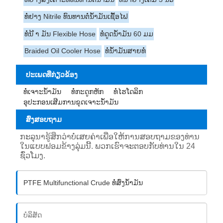
ທໍ່ຢາງ Nitrile ທົນທານຕໍ່ນໍ້າມັນເຊື້ອໄຟ
ທໍ່ນ້ ຳ ມັນ Flexible Hose
ທໍ່ດູດນໍ້າມັນ 60 ມມ
Braided Oil Cooler Hose
ທໍ່ນ້ໍາມັນສາຍທໍ່
ປະເພດທີ່ກ່ຽວຂ້ອງ
ທໍ່ເຈາະນ້ຳມັນ
ທໍ່ກະດູກຫັກ
ທໍ່ໄຮໂດລິກ
ອຸປະກອນເສີມການຂຸດເຈາະນ້ໍາມັນ
ສົ່ງສອບຖາມ
ກະລຸນາຮູ້ສຶກວ່າບໍ່ເສຍຄ່າເພື່ອໃຫ້ການສອບຖາມຂອງທ່ານ
ໃນແບບຟອມຂ້າງລຸ່ມນີ້. ພວກເຮົາຈະຕອບກັບທ່ານໃນ 24
ຊົ່ວໂມງ.