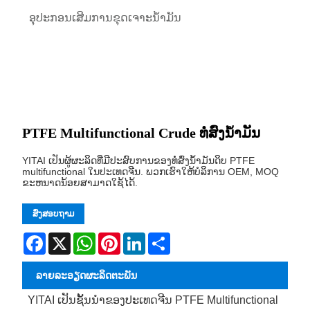
ອຸປະກອນເສີມການຂຸດເຈາະນ້ໍາມັນ
PTFE Multifunctional Crude ທໍ່ສົ່ງນ້ໍາມັນ
YITAI ເປັນຜູ້ຜະລິດທີ່ມີປະສົບການຂອງທໍ່ສົ່ງນ້ໍາມັນດິບ PTFE
multifunctional ໃນປະເທດຈີນ. ພວກເຮົາໃຫ້ບໍລິການ OEM, MOQ
ຂະຫນາດນ້ອຍສາມາດໃຊ້ໄດ້.
ສົ່ງສອບຖາມ
Facebook
X
WhatsApp
Pinterest
LinkedIn
Share
ລາຍ​ລະ​ອຽດ​ຜະ​ລິດ​ຕະ​ພັນ
YITAI ເປັນຊັ້ນນໍາຂອງປະເທດຈີນ PTFE Multifunctional