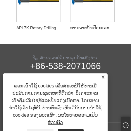
API 7K Rotary Drilling and Shock Absorption Hose
ການເຈາະນ້ໍາເປື້ອນແລະກາບການດູດຊືມອາຫານແຊບ
ສາຍດ່ວນບໍລິການລູກຄ້າແຫ່ງຊາດ
+86-538-2071066
X
ອີເມວ
info@ythose.cn
ພວກເຮົາໃຊ້ cookies ເພື່ອສະເຫນີໃຫ້ທ່ານມີ
ປະສົບການການຊອກຫາທີ່ດີກວ່າ, ວິເຄາະການ
ຕິດ​ຕາມ​ພວກ​ເຮົາ
ເຂົ້າຊົມເວັບໄຊທ໌ແລະປັບແຕ່ງເນື້ອຫາ. ໂດຍການ
ນໍາໃຊ້ເວັບໄຊທ໌ນີ້, ທ່ານຕົກລົງເຫັນດີກັບການນໍາໃຊ້
cookies ຂອງພວກເຮົາ.
ນະໂຍບາຍຄວາມເປັນ
ສ່ວນຕົວ
ບໍລິສັດລິຂະສິດ© 2023 Shandong Yaitai Hydai Prodi.