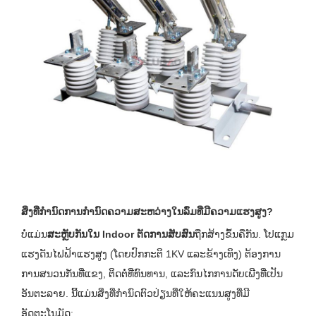
ສິ່ງທີ່ກໍານົດການກໍານົດຄວາມສະຫວ່າງໃນລົ່ມທີ່ມີຄວາມແຮງສູງ?
ບໍ່ແມ່ນ
ສະຫຼັບກັນໃນ Indoor ຕັດການສັບສົນ
ຖືກສ້າງຂຶ້ນຄືກັນ. ໂປແກຼມ
ແຮງດັນໄຟຟ້າແຮງສູງ (ໂດຍປົກກະຕິ 1KV ແລະຂ້າງເທິງ) ຕ້ອງການ
ການສນວນກັນທີ່ແຂງ, ຕິດຕໍ່ທີ່ທົນທານ, ແລະກົນໄກການດັບເພີງທີ່ເປັນ
ອັນຕະລາຍ. ນີ້ແມ່ນສິ່ງທີ່ກໍານົດຕົວປ່ຽນທີ່ໃຫ້ຄະແນນສູງທີ່ມີ
ອັດຕະໂນມັດ: