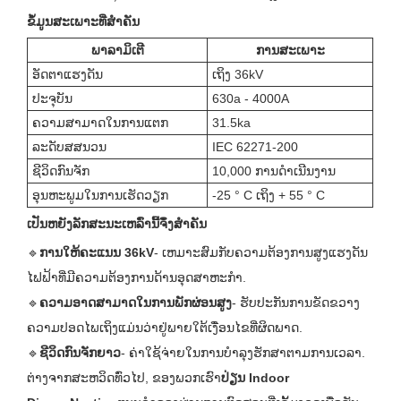
ຂໍ້ມູນສະເພາະທີ່ສໍາຄັນ
ພາລາມິເຕີ
ການສະເພາະ
ອັດຕາແຮງດັນ
ເຖິງ 36kV
ປະຈຸບັນ
630a - 4000A
ຄວາມສາມາດໃນການແຕກ
31.5ka
ລະດັບສສນວນ
IEC 62271-200
ຊີວິດກົນຈັກ
10,000 ການດໍາເນີນງານ
ອຸນຫະພູມໃນການເຮັດວຽກ
-25 ° C ເຖິງ + 55 ° C
ເປັນຫຍັງລັກສະນະເຫລົ່ານີ້ຈຶ່ງສໍາຄັນ
🔹
ການໃຫ້ຄະແນນ 36kV
- ເຫມາະສົມກັບຄວາມຕ້ອງການສູງແຮງດັນ
ໄຟຟ້າທີ່ມີຄວາມຕ້ອງການດ້ານອຸດສາຫະກໍາ.
🔹
ຄວາມອາດສາມາດໃນການພັກຜ່ອນສູງ
- ຮັບປະກັນການຂັດຂວາງ
ຄວາມປອດໄພເຖິງແມ່ນວ່າຢູ່ພາຍໃຕ້ເງື່ອນໄຂທີ່ຜິດພາດ.
🔹
ຊີວິດກົນຈັກຍາວ
- ຄ່າໃຊ້ຈ່າຍໃນການບໍາລຸງຮັກສາຕາມການເວລາ.
ຕ່າງຈາກສະຫວິດທົ່ວໄປ, ຂອງພວກເຮົາ
ປ່ຽນ Indoor