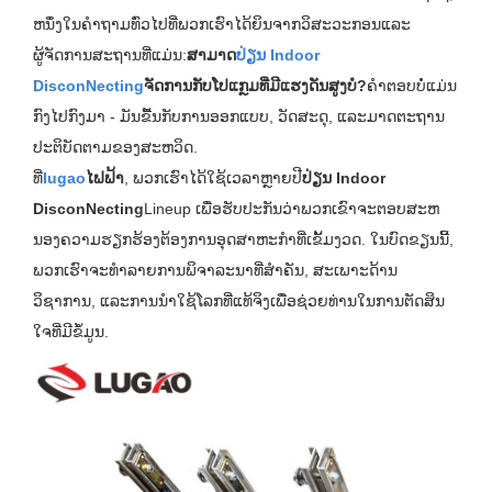
ຫນຶ່ງໃນຄໍາຖາມທົ່ວໄປທີ່ພວກເຮົາໄດ້ຍິນຈາກວິສະວະກອນແລະ
ຜູ້ຈັດການສະຖານທີ່ແມ່ນ:
ສາມາດ
ປ່ຽນ Indoor
DisconNecting
ຈັດການກັບໂປແກຼມທີ່ມີແຮງດັນສູງບໍ?
ຄໍາຕອບບໍ່ແມ່ນ
ກົງໄປກົງມາ - ມັນຂື້ນກັບການອອກແບບ, ວັດສະດຸ, ແລະມາດຕະຖານ
ປະຕິບັດຕາມຂອງສະຫວິດ.
ທີ່
lugao
ໄຟຟ້າ
, ພວກເຮົາໄດ້ໃຊ້ເວລາຫຼາຍປີ
ປ່ຽນ Indoor
DisconNecting
Lineup ເພື່ອຮັບປະກັນວ່າພວກເຂົາຈະຕອບສະຫ
ນອງຄວາມຮຽກຮ້ອງຕ້ອງການອຸດສາຫະກໍາທີ່ເຂັ້ມງວດ. ໃນບົດຂຽນນີ້,
ພວກເຮົາຈະທໍາລາຍການພິຈາລະນາທີ່ສໍາຄັນ, ສະເພາະດ້ານ
ວິຊາການ, ແລະການນໍາໃຊ້ໂລກທີ່ແທ້ຈິງເພື່ອຊ່ວຍທ່ານໃນການຕັດສິນ
ໃຈທີ່ມີຂໍ້ມູນ.