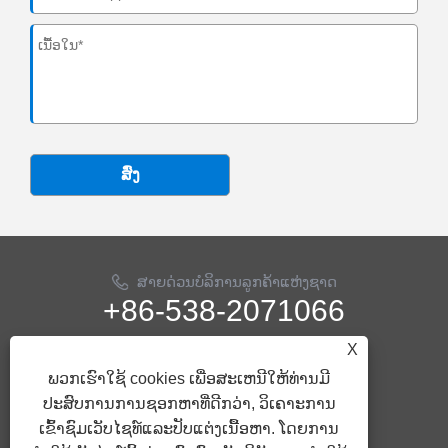
ສົ່ງ
ສາຍດ່ວນບໍລິການລູກຄ້າແຫ່ງຊາດ
+86-538-2071066
X
ອີເມວ
info@ythose.cn
ພວກເຮົາໃຊ້ cookies ເພື່ອສະເຫນີໃຫ້ທ່ານມີ
ປະສົບການການຊອກຫາທີ່ດີກວ່າ, ວິເຄາະການ
ຕິດ​ຕາມ​ພວກ​ເຮົາ
ເຂົ້າຊົມເວັບໄຊທ໌ແລະປັບແຕ່ງເນື້ອຫາ. ໂດຍການ