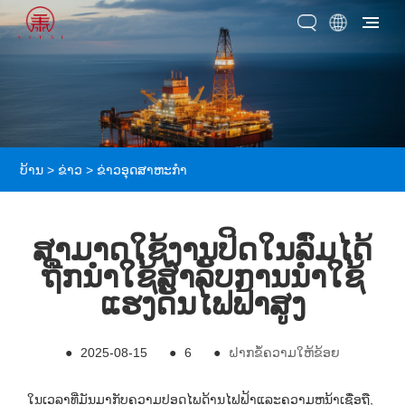
ບ້ານ
>
ຂ່າວ
>
ຂ່າວອຸດສາຫະກໍາ
ສາມາດໃຊ້ງານປິດໃນລົ່ມໄດ້
ຖືກນໍາໃຊ້ສໍາລັບການນໍາໃຊ້
ແຮງດັນໄຟຟ້າສູງ
●
2025-08-15
●
6
●
ຝາກຂໍ້ຄວາມໃຫ້ຂ້ອຍ
ໃນເວລາທີ່ມັນມາກັບຄວາມປອດໄພດ້ານໄຟຟ້າແລະຄວາມຫນ້າເຊື່ອຖື,