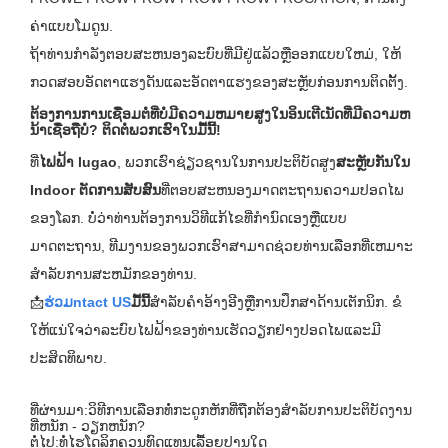
ຄ່າແບບໂມດູນ.
ຖ້າທ່ານກໍາລັງຕອບສະຫນອງລະບົບທີ່ມີຢູ່ແລ້ວຫຼືອອກແບບໃຫມ່, ໃຫ້
ກວດສອບອັດຕາແຮງດັນແລະອັດຕາແຮງຂອງສະຫຼັບກ່ອນການຕິດຕັ້ງ.
ຕ້ອງການການເຊື່ອມຕໍ່ທີ່ບໍ່ມີຄວາມຫມາຍສູງໃນອິນເຕີເນັດທີ່ມີຄວາມຫ
ນ້າເຊື່ອຖືບໍ? ຕິດຕໍ່ພວກເຮົາໃນມື້ນີ້!
ທີ່
ໄຟຟ້າ lugao
, ພວກເຮົາຊ່ຽວຊານໃນການປະຕິບັດສູງ
ສະຫຼັບກັນໃນ
Indoor ຕັດການສັບສົນ
ທີ່ຕອບສະຫນອງມາດຕະຖານຄວາມປອດໄພ
ຂອງໂລກ. ບໍ່ວ່າທ່ານຕ້ອງການວິທີແກ້ໄຂທີ່ກໍານົດເອງຫຼືແບບ
ມາດຕະຖານ, ທີມງານຂອງພວກເຮົາສາມາດຊ່ວຍທ່ານເລືອກທີ່ເຫມາະ
ສໍາລັບການສະຫມັກຂອງທ່ານ.
📩
ຮ່ວມ
ntact US
ມື້ນີ້
ສໍາລັບຄໍາອ້າງອີງຫຼືການປຶກສາດ້ານເຕັກນິກ. ຂໍ
ໃຫ້ແນ່ໃຈວ່າລະບົບໄຟຟ້າຂອງທ່ານເຮັດວຽກຢ່າງປອດໄພແລະມີ
ປະສິດທິພາບ.
ທີ່ຜ່ານມາ:
ວິທີການເລືອກທໍ່ກະດູກຫັກທີ່ຖືກຕ້ອງສໍາລັບການປະຕິບັດງານ
ທີ່ຫນັກ - ວຽກຫນັກ?
ຕໍ່ໄປ:
ທໍ່ໄຮໂດຼລິກຄວນທົດແທນເລື້ອຍປານໃດ