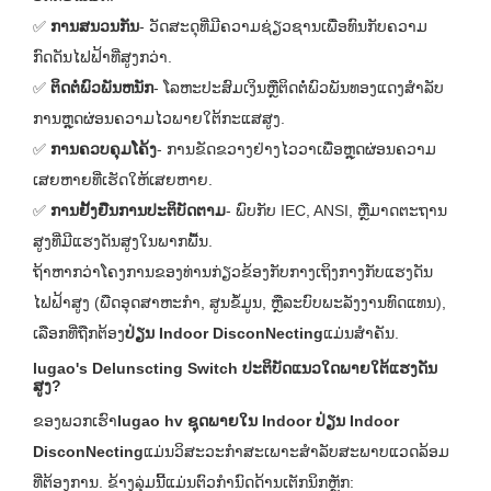
✅
ການສນວນກັນ
- ວັດສະດຸທີ່ມີຄວາມຊ່ຽວຊານເພື່ອທົນກັບຄວາມ
ກົດດັນໄຟຟ້າທີ່ສູງກວ່າ.
✅
ຕິດຕໍ່ພົວພັນຫນັກ
- ໂລຫະປະສົມເງິນຫຼືຕິດຕໍ່ພົວພັນທອງແດງສໍາລັບ
ການຫຼຸດຜ່ອນຄວາມໄວພາຍໃຕ້ກະແສສູງ.
✅
ການຄວບຄຸມໂຄ້ງ
- ການຂັດຂວາງຢ່າງໄວວາເພື່ອຫຼຸດຜ່ອນຄວາມ
ເສຍຫາຍທີ່ເຮັດໃຫ້ເສຍຫາຍ.
✅
ການຢັ້ງຢືນການປະຕິບັດຕາມ
- ພົບກັບ IEC, ANSI, ຫຼືມາດຕະຖານ
ສູງທີ່ມີແຮງດັນສູງໃນພາກພື້ນ.
ຖ້າຫາກວ່າໂຄງການຂອງທ່ານກ່ຽວຂ້ອງກັບກາງເຖິງກາງກັບແຮງດັນ
ໄຟຟ້າສູງ (ພືດອຸດສາຫະກໍາ, ສູນຂໍ້ມູນ, ຫຼືລະບົບພະລັງງານທົດແທນ),
ເລືອກທີ່ຖືກຕ້ອງ
ປ່ຽນ Indoor DisconNecting
ແມ່ນສໍາຄັນ.
lugao's Delunscting Switch ປະຕິບັດແນວໃດພາຍໃຕ້ແຮງດັນ
ສູງ?
ຂອງພວກເຮົາ
lugao hv ຊຸດພາຍໃນ Indoor ປ່ຽນ Indoor
DisconNecting
ແມ່ນວິສະວະກໍາສະເພາະສໍາລັບສະພາບແວດລ້ອມ
ທີ່ຕ້ອງການ. ຂ້າງລຸ່ມນີ້ແມ່ນຕົວກໍານົດດ້ານເຕັກນິກຫຼັກ: